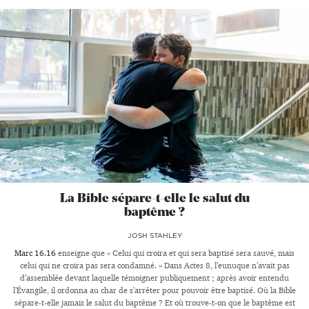
La Bible sépare-t-elle le salut du
baptême ?
JOSH STAHLEY
Marc 16.16
enseigne que « Celui qui croira et qui sera baptisé sera sauvé, mais
celui qui ne croira pas sera condamné. » Dans Actes 8
, l’eunuque n’avait pas
d’assemblée devant laquelle témoigner publiquement ; après avoir entendu
l’Évangile, il ordonna au char de s’arrêter pour pouvoir être baptisé. Où la Bible
sépare-t-elle jamais le salut du baptême ? Et où trouve-t-on que le baptême est