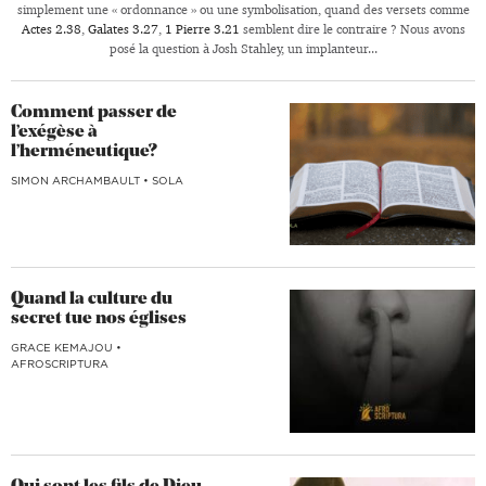
simplement une « ordonnance » ou une symbolisation, quand des versets comme
Actes 2.38
,
Galates 3.27
,
1 Pierre 3.21
semblent dire le contraire ? Nous avons
posé la question à Josh Stahley, un implanteur...
Comment passer de
l’exégèse à
l’herméneutique?
SIMON ARCHAMBAULT
•
SOLA
Quand la culture du
secret tue nos églises
GRACE KEMAJOU
•
AFROSCRIPTURA