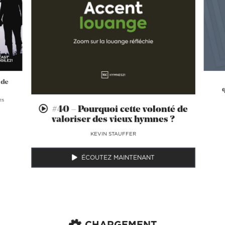
 de
ES
#40 – Pourquoi cette volonté de
valoriser des vieux hymnes ?
KEVIN STAUFFER
ÉCOUTEZ MAINTENANT
CHARGEMENT