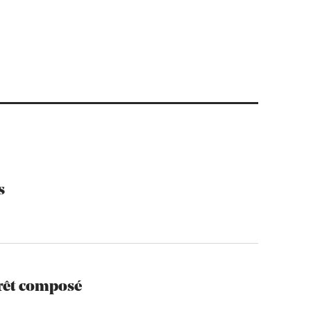
s
térêt composé