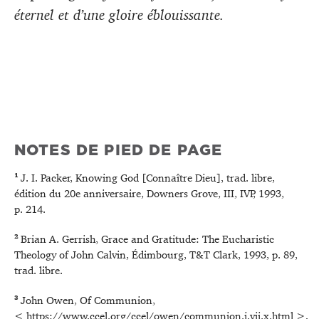
éternel et d’une gloire éblouissante.
NOTES DE PIED DE PAGE
1
J. I. Packer, Knowing God [Connaître Dieu], trad. libre,
édition du 20e anniversaire, Downers Grove, III, IVP, 1993,
p. 214.
2
Brian A. Gerrish, Grace and Gratitude: The Eucharistic
Theology of John Calvin, Édimbourg, T&T Clark, 1993, p. 89,
trad. libre.
3
John Owen, Of Communion,
< https://www.ccel.org/ccel/owen/communion.i.vii.x.html >,