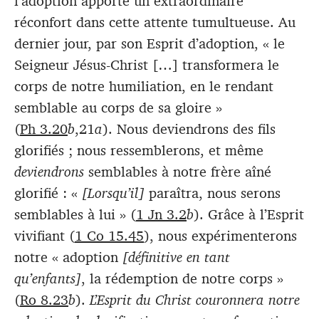
l’adoption apporte un extraordinaire
réconfort dans cette attente tumultueuse. Au
dernier jour, par son Esprit d’adoption, « le
Seigneur Jésus-Christ […] transformera le
corps de notre humiliation, en le rendant
semblable au corps de sa gloire »
(
Ph 3.20
b
,21
a
). Nous deviendrons des fils
glorifiés ; nous ressemblerons, et même
deviendrons
semblables à notre frère aîné
glorifié : «
[Lorsqu’il]
paraîtra, nous serons
semblables à lui » (
1 Jn 3.2
b
). Grâce à l’Esprit
vivifiant (
1 Co 15.45
), nous expérimenterons
notre « adoption
[définitive en tant
qu’enfants]
, la rédemption de notre corps »
(
Ro 8.23
b
).
L’Esprit du Christ couronnera notre