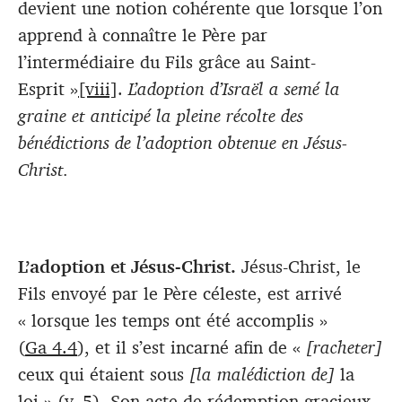
devient une notion cohérente que lorsque l’on
apprend à connaître le Père par
l’intermédiaire du Fils grâce au Saint-
Esprit »
[viii]
.
L’adoption d’Israël a semé la
graine et anticipé la pleine récolte des
bénédictions de l’adoption obtenue en Jésus-
Christ.
L’adoption et Jésus-Christ.
Jésus-Christ, le
Fils envoyé par le Père céleste, est arrivé
« lorsque les temps ont été accomplis »
(
Ga 4.4
), et il s’est incarné afin de «
[racheter]
ceux qui étaient sous
[
la malédiction de
]
la
loi » (v. 5). Son acte de rédemption gracieux