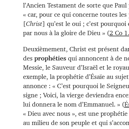
l’Ancien Testament de sorte que Paul p
« car, pour ce qui concerne toutes les
[
Christ
] qu’est le oui ; c’est pourquo
par nous à la gloire de Dieu » (
2 Co 1
Deuxièmement, Christ est présent dans
des
prophéties
qui annoncent à de no
Messie, le Sauveur d’Israël et le roya
exemple, la prophétie d’Ésaïe au suj
annonce : « C’est pourquoi le Seign
signe ; Voici, la vierge deviendra encei
lui donnera le nom d’Emmanuel. » (
É
« Dieu avec nous », est une prophétie
au milieu de son peuple et qui s’acco