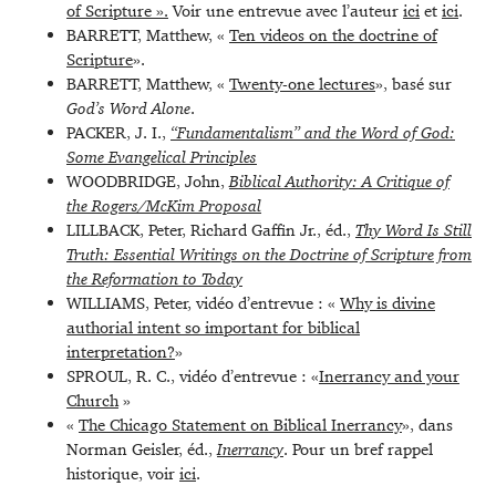
of Scripture ».
Voir une entrevue avec l’auteur
ici
et
ici
.
BARRETT, Matthew, «
Ten videos on the doctrine of
Scripture
».
BARRETT, Matthew, «
Twenty-one lectures
», basé sur
God’s Word Alone
.
PACKER, J. I.,
“Fundamentalism” and the Word of God:
Some Evangelical Principles
WOODBRIDGE, John,
Biblical Authority: A Critique of
the Rogers/McKim Proposal
LILLBACK, Peter, Richard Gaffin Jr., éd.,
Thy Word Is Still
Truth: Essential Writings on the Doctrine of Scripture from
the Reformation to Today
WILLIAMS, Peter, vidéo d’entrevue : «
Why is divine
authorial intent so important for biblical
interpretation?
»
SPROUL, R. C., vidéo d’entrevue : «
Inerrancy and your
Church
»
«
The Chicago Statement on Biblical Inerrancy
», dans
Norman Geisler, éd.,
Inerrancy
. Pour un bref rappel
historique, voir
ici
.