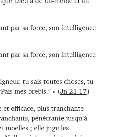
e que Dieu a de lui-même et du
nt par sa force, son intelligence
nt par sa force, son intelligence
igneur, tu sais toutes choses, tu
 “Pais mes brebis.” » (
Jn 21.17
)
e et efficace, plus tranchante
anchants, pénétrante jusqu’à
t moelles ; elle juge les