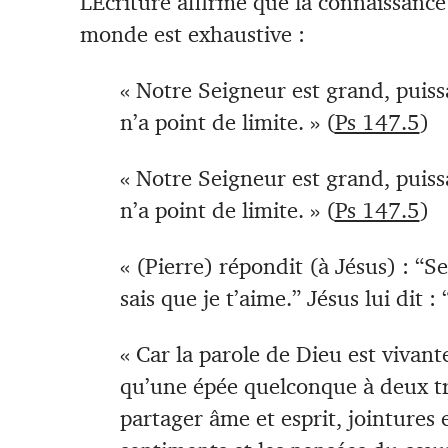
L’Écriture affirme que la connaissanc
monde est exhaustive :
« Notre Seigneur est grand, puissa
n’a point de limite. » (
Ps 147.5
)
« Notre Seigneur est grand, puissa
n’a point de limite. » (
Ps 147.5
)
« (Pierre) répondit (à Jésus) : “Se
sais que je t’aime.” Jésus lui dit :
« Car la parole de Dieu est vivant
qu’une épée quelconque à deux tr
partager âme et esprit, jointures e