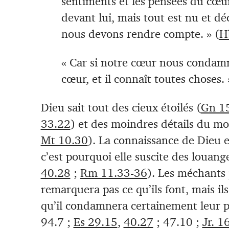
sentiments et les pensées du cœur
devant lui, mais tout est nu et dé
nous devons rendre compte. » (
H
« Car si notre cœur nous condamn
cœur, et il connaît toutes choses. 
Dieu sait tout des cieux étoilés (
Gn 1
33.22
) et des moindres détails du mo
Mt 10.30
). La connaissance de Dieu e
c’est pourquoi elle suscite des louange
40.28
;
Rm 11.33-36
). Les méchants
remarquera pas ce qu’ils font, mais il
qu’il condamnera certainement leur p
94.7 ;
Es 29.15
,
40.27
; 47.10 ;
Jr. 1