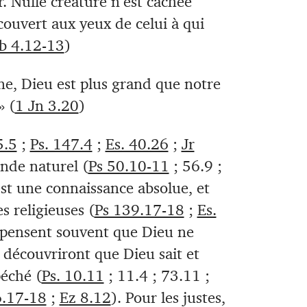
. Nulle créature n’est cachée
couvert aux yeux de celui à qui
b 4.12-13
)
e, Dieu est plus grand que notre
» (
1 Jn 3.20
)
5.5
;
Ps. 147.4
;
Es. 40.26
;
Jr
nde naturel (
Ps 50.10-11
; 56.9 ;
st une connaissance absolue, et
s religieuses (
Ps 139.17-18
;
Es.
 pensent souvent que Dieu ne
s découvriront que Dieu sait et
éché (
Ps. 10.11
; 11.4 ; 73.11 ;
6.17-18
;
Ez 8.12
). Pour les justes,